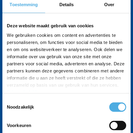
onmisbaar is in de zorg
Toestemming
Details
Over
Geplaatst op
25 juli 2025
door
Fiona
In een zorginstelling staat hygiëne
Deze website maakt gebruik van cookies
altijd op de eerste plaats. Patiënten,
We gebruiken cookies om content en advertenties te
bewoners en medewerkers mogen
personaliseren, om functies voor social media te bieden
rekenen op een schone, veilige
en om ons websiteverkeer te analyseren. Ook delen we
omgeving. Toch wordt één onderdeel
informatie over uw gebruik van onze site met onze
partners voor social media, adverteren en analyse. Deze
vaak vergeten: de raambekleding.
partners kunnen deze gegevens combineren met andere
Bedgordijnen, lamellen, jaloezieën en
informatie die u aan ze heeft verstrekt of die ze hebben
vitrages vangen ongemerkt stof,
verzameld op basis van uw gebruik van hun services.
bacteriën, allergenen en soms zelfs
Privacybeleid
.
virussen op. Waarom regelmatig
Toestemmingsselectie
Noodzakelijk
reinigen zo belangrijk is In ruimtes
waar veel mensen […]
Voorkeuren